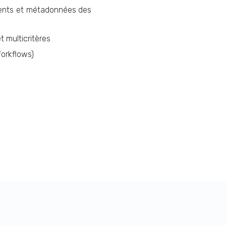
ments et métadonnées des
t multicritères
Workflows)