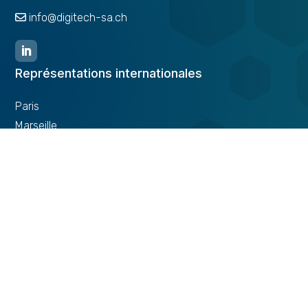
info@digitech-sa.ch​
Représentations internationales
Paris
Marseille
Nice
Toulouse
Pacifique Casablanca
Mentions Légales
|
Politique de Confidentialité
|
Politique de Cookies
Digitech.swiss
2024